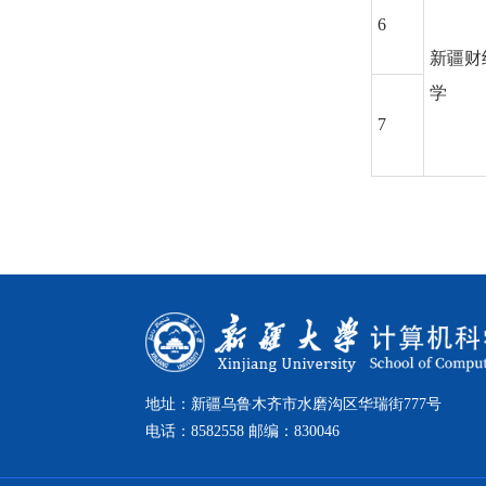
6
新疆财
学
7
地址：新疆乌鲁木齐市水磨沟区华瑞街777号
电话：8582558 邮编：830046