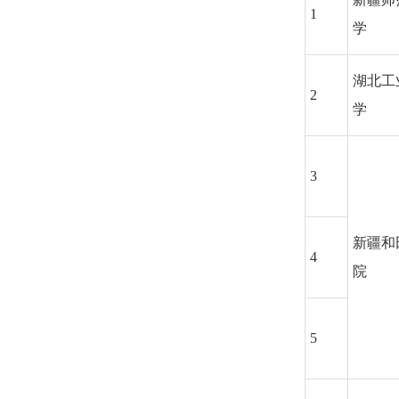
1
学
湖北工
2
学
3
新疆和
4
院
5