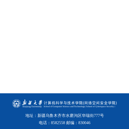
地址：新疆乌鲁木齐市水磨沟区华瑞街777号
电话：8582558 邮编：830046