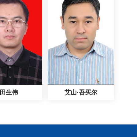
田生伟
艾山·吾买尔