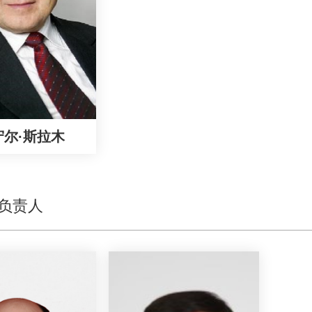
守尔·斯拉木
负责人