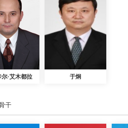
卡尔·艾木都拉
于炯
骨干