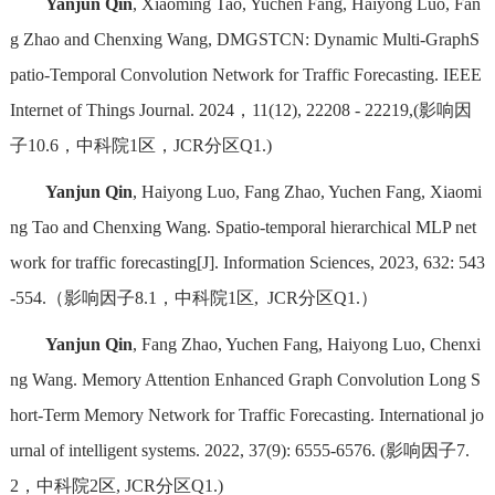
Yanjun Qin
, Xiaoming Tao, Yuchen Fang, Haiyong Luo, Fan
g Zhao and Chenxing Wang, DMGSTCN: Dynamic Multi-GraphS
patio-Temporal Convolution Network for Traffic Forecasting. IEEE
Internet of Things Journal. 2024，11(12), 22208 - 22219,(影响因
子10.6，中科院1区，JCR分区Q1.)
Yanjun Qin
, Haiyong Luo, Fang Zhao, Yuchen Fang, Xiaomi
ng Tao and Chenxing Wang. Spatio-temporal hierarchical MLP net
work for traffic forecasting[J]. Information Sciences, 2023, 632: 543
-554.（影响因子8.1，中科院1区, JCR分区Q1.）
Yanjun Qin
, Fang Zhao, Yuchen Fang, Haiyong Luo, Chenxi
ng Wang. Memory Attention Enhanced Graph Convolution Long S
hort-Term Memory Network for Traffic Forecasting. International jo
urnal of intelligent systems. 2022, 37(9): 6555-6576. (影响因子7.
2，中科院2区, JCR分区Q1.)