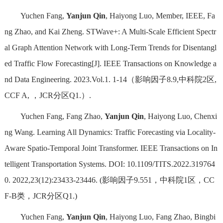
Yuchen Fang,
Yanjun Qin
, Haiyong Luo, Member, IEEE, Fa
ng Zhao, and Kai Zheng. STWave+: A Multi-Scale Efficient Spectr
al Graph Attention Network with Long-Term Trends for Disentangl
ed Traffic Flow Forecasting[J]. IEEE Transactions on Knowledge a
nd Data Engineering. 2023.Vol.1. 1-14（影响因子8.9,中科院2区,
CCF A, ，JCR分区Q1.）.
Yuchen Fang, Fang Zhao,
Yanjun Qin
, Haiyong Luo, Chenxi
ng Wang. Learning All Dynamics: Traffic Forecasting via Locality-
Aware Spatio-Temporal Joint Transformer. IEEE Transactions on In
telligent Transportation Systems. DOI: 10.1109/TITS.2022.319764
0. 2022,23(12):23433-23446. (影响因子9.551，中科院1区，CC
F-B类，JCR分区Q1.)
Yuchen Fang,
Yanjun Qin
, Haiyong Luo, Fang Zhao, Bingbi