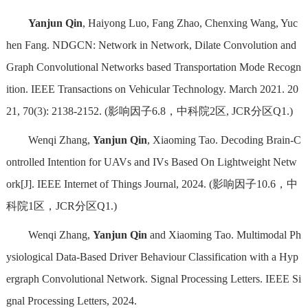
Yanjun Qin
, Haiyong Luo, Fang Zhao, Chenxing Wang, Yuc
hen Fang. NDGCN: Network in Network, Dilate Convolution and
Graph Convolutional Networks based Transportation Mode Recogn
ition. IEEE Transactions on Vehicular Technology. March 2021. 20
21, 70(3): 2138-2152. (影响因子6.8，中科院2区, JCR分区Q1.)
Wenqi Zhang,
Yanjun Qin
, Xiaoming Tao. Decoding Brain-C
ontrolled Intention for UAVs and IVs Based On Lightweight Netw
ork[J]. IEEE Internet of Things Journal, 2024. (影响因子10.6，中
科院1区，JCR分区Q1.)
Wenqi Zhang,
Yanjun Qin
and Xiaoming Tao. Multimodal Ph
ysiological Data-Based Driver Behaviour Classification with a Hyp
ergraph Convolutional Network. Signal Processing Letters. IEEE Si
gnal Processing Letters, 2024.