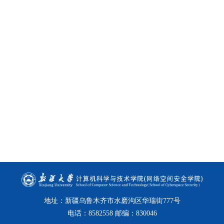
地址：新疆乌鲁木齐市水磨沟区华瑞街777号
电话：8582558 邮编：830046