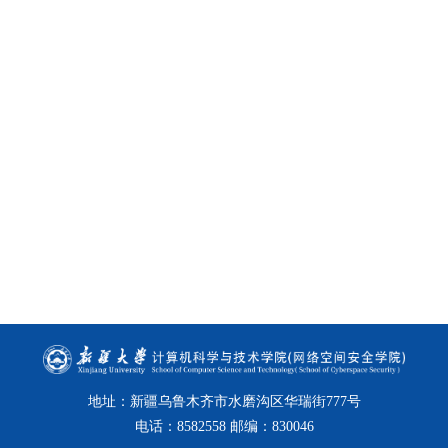
地址：新疆乌鲁木齐市水磨沟区华瑞街777号
电话：8582558 邮编：830046